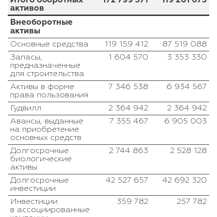
активов
Внеоборотные
активы
Основные средства
119 159 412
87 519 088
Запасы,
1 604 570
3 353 330
предназначенные
для строительства
Активы в форме
7 346 538
6 934 567
права пользования
Гудвилл
2 364 942
2 364 942
Авансы, выданные
7 355 467
6 905 003
на приобретение
основных средств
Долгосрочные
2 744 863
2 528 128
биологические
активы
Долгосрочные
42 527 657
42 692 320
инвестиции
Инвестиции
359 782
257 782
в ассоциированные