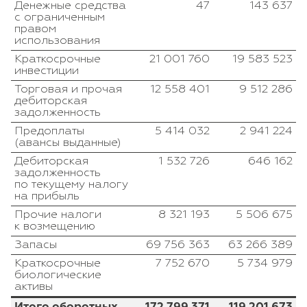
Денежные средства
47
143 637
с ограниченным
правом
использования
Краткосрочные
21 001 760
19 583 523
инвестиции
Торговая и прочая
12 558 401
9 512 286
дебиторская
задолженность
Предоплаты
5 414 032
2 941 224
(авансы выданные)
Дебиторская
1 532 726
646 162
задолженность
по текущему налогу
на прибыль
Прочие налоги
8 321 193
5 506 675
к возмещению
Запасы
69 756 363
63 266 389
Краткосрочные
7 752 670
5 734 979
биологические
активы
Итого оборотных
172 799 371
119 201 673