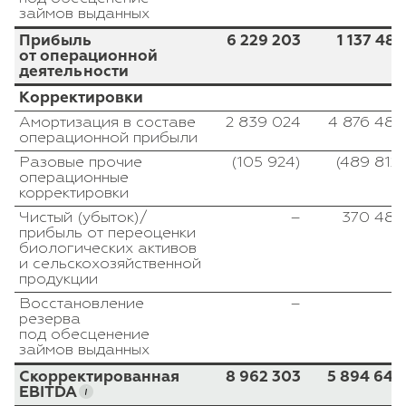
займов выданных
Прибыль
6 229 203
1 137 482
от операционной
деятельности
Корректировки
Амортизация в составе
2 839 024
4 876 484
операционной прибыли
Разовые прочие
(105 924)
(489 812)
операционные
корректировки
Чистый (убыток)/
–
370 486
прибыль от переоценки
биологических активов
и сельскохозяйственной
продукции
Восстановление
–
–
резерва
под обесценение
займов выданных
Скорректированная
8 962 303
5 894 640
EBITDA