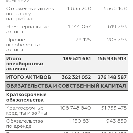
компании
Отложенные активы
4 835 268
3 566 168
по налогу
на прибыль
Нематериальные
1 144 057
619 793
активы
Прочие
79 125
205 793
внеоборотные
активы
Итого
189 521 681
156 946 914
внеоборотных
активов
ИТОГО АКТИВОВ
362 321 052
276 148 587
ОБЯЗАТЕЛЬСТВА И СОБСТВЕННЫЙ КАПИТАЛ
Краткосрочные
обязательства
Краткосрочные
108 748 840
51 753 475
кредиты и займы
Обязательства
1 130 831
943 859
по аренде