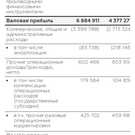
производными
финансовыми
инструментами
Валовая прибыль
6 884 911
4 377 277
Коммерческие, общие и
(3 399 788)
(2 713 324)
административные
расходы
в том числе
(83 738)
(218 146)
амортизация
Прочие операционные
602 466
653 934
доходы/(расходы),
нетто
в том числе
179 564
104 836
компенсация
операционных
расходов
(государственные
субсидии)
в т.ч. прочие разовые
425 102
459 983
операционные
корректировки