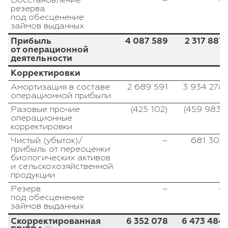
Восстановление
–
–
резерва
под обесценение
займов выданных
Прибыль
4 087 589
2 317 887
от операционной
деятельности
Корректировки
Амортизация в составе
2 689 591
3 934 278
операционной прибыли
Разовые прочие
(425 102)
(459 983)
операционные
корректировки
Чистый (убыток)/
–
681 302
прибыль от переоценки
биологических активов
и сельскохозяйственной
продукции
Резерв
–
–
под обесценение
займов выданных
Скорректированная
6 352 078
6 473 484