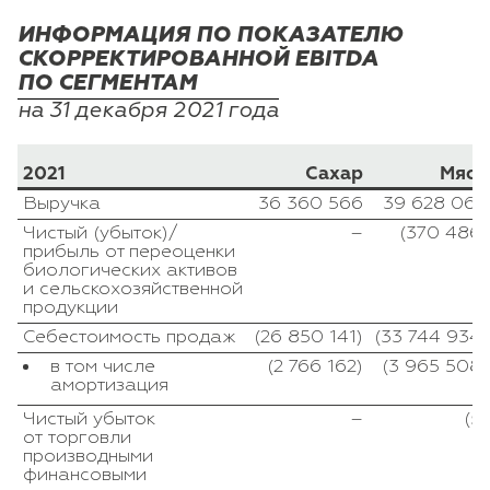
ИНФОРМАЦИЯ ПО ПОКАЗАТЕЛЮ
СКОРРЕКТИРОВАННОЙ EBITDA
ПО СЕГМЕНТАМ
на 31 декабря 2021 года
2021
Сахар
Мясо
Выручка
36 360 566
39 628 064
Чистый (убыток)/
–
(370 486)
прибыль от переоценки
биологических активов
и сельскохозяйственной
продукции
Себестоимость продаж
(26 850 141)
(33 744 934)
в том числе
(2 766 162)
(3 965 508)
амортизация
Чистый убыток
–
(5)
от торговли
производными
финансовыми