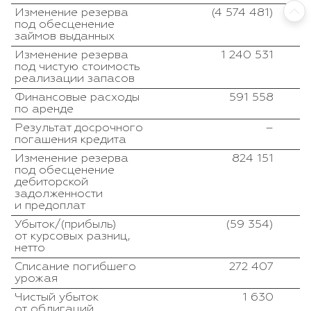
Изменение резерва
(4 574 481)
под обесценение
займов выданных
Изменение резерва
1 240 531
под чистую стоимость
реализации запасов
Финансовые расходы
591 558
по аренде
Результат досрочного
–
погашения кредита
Изменение резерва
824 151
под обесценение
дебиторской
задолженности
и предоплат
Убыток/(прибыль)
(59 354)
от курсовых разниц,
нетто
Списание погибшего
272 407
урожая
Чистый убыток
1 630
от облигаций,