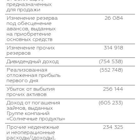
предназначенных
для продажи
Изменение резерва
26 084
под обесценение
авансов, выданных
на приобретение
основных средств
Изменение прочих
314 918
резервов
Дивидендный доход
(754 538)
Реализованная
(552 748)
отложенная прибыль
первого дня
Убыток от выбытия
256 144
прочих активов
Доход от погашения
(605 233)
займов, выданных
Группе компаний
«Солнечные продукты»
Прочие неденежные
234 325
и неоперационные
расходы/(доходы),