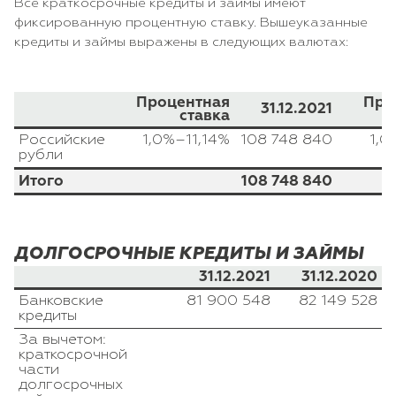
Все краткосрочные кредиты и займы имеют
фиксированную процентную ставку. Вышеуказанные
кредиты и займы выражены в следующих валютах:
Процентная
Про
31.12.2021
ставка
Российские
1,0%–11,14%
108 748 840
1,0
рубли
Итого
108 748 840
ДОЛГОСРОЧНЫЕ КРЕДИТЫ И ЗАЙМЫ
31.12.2021
31.12.2020
Банковские
81 900 548
82 149 528
кредиты
За вычетом:
краткосрочной
части
долгосрочных