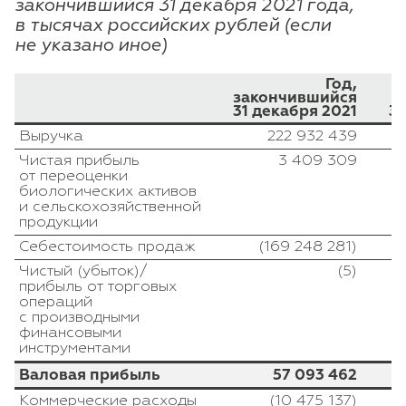
закончившийся 31 декабря 2021 года,
в тысячах российских рублей (если
не указано иное)
Год,
закончившийся
з
31 декабря 2021
31
Выручка
222 932 439
Чистая прибыль
3 409 309
от переоценки
биологических активов
и сельскохозяйственной
продукции
Себестоимость продаж
(169 248 281)
Чистый (убыток)/
(5)
прибыль от торговых
операций
с производными
финансовыми
инструментами
Валовая прибыль
57 093 462
Коммерческие расходы
(10 475 137)