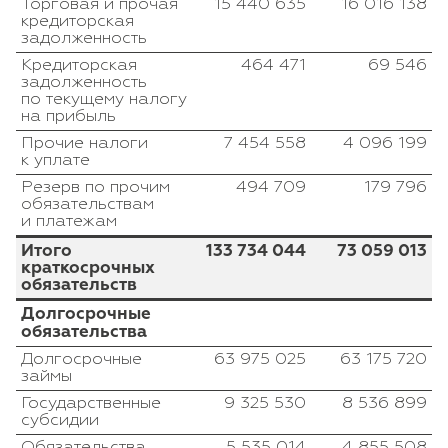
Торговая и прочая
15 440 635
16 016 138
кредиторская
задолженность
Кредиторская
464 471
69 546
задолженность
по текущему налогу
на прибыль
Прочие налоги
7 454 558
4 096 199
к уплате
Резерв по прочим
494 709
179 796
обязательствам
и платежам
Итого
133 734 044
73 059 013
краткосрочных
обязательств
Долгосрочные
обязательства
Долгосрочные
63 975 025
63 175 720
займы
Государственные
9 325 530
8 536 899
субсидии
Обязательства
5 535 014
4 855 508