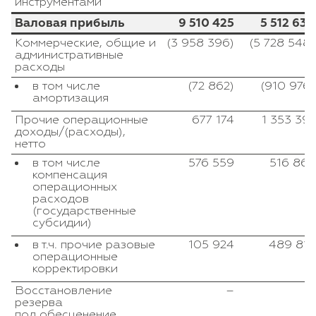
инструментами
Валовая прибыль
9 510 425
5 512 639
Коммерческие, общие и
(3 958 396)
(5 728 548)
административные
расходы
в том числе
(72 862)
(910 976)
амортизация
Прочие операционные
677 174
1 353 391
доходы/(расходы),
нетто
в том числе
576 559
516 862
компенсация
операционных
расходов
(государственные
субсидии)
в т.ч. прочие разовые
105 924
489 812
операционные
корректировки
Восстановление
–
–
резерва
под обесценение