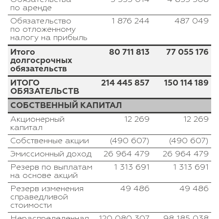
по аренде
Обязательство
1 876 244
487 049
по отложенному
налогу на прибыль
Итого
80 711 813
77 055 176
долгосрочных
обязательств
ИТОГО
214 445 857
150 114 189
ОБЯЗАТЕЛЬСТВ
СОБСТВЕННЫЙ КАПИТАЛ
Акционерный
12 269
12 269
капитал
Собственные акции
(490 607)
(490 607)
Эмиссионный доход
26 964 479
26 964 479
Резерв по выплатам
1 313 691
1 313 691
на основе акций
Резерв изменения
49 486
49 486
справедливой
стоимости
Нераспределенная
120 080 307
98 185 038